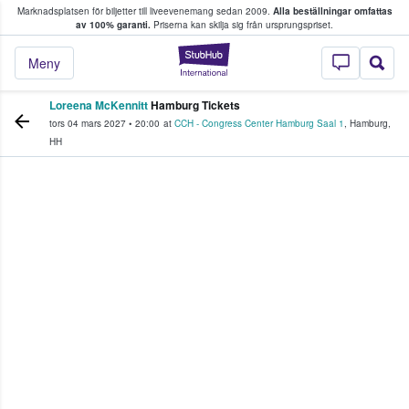
Marknadsplatsen för biljetter till liveevenemang sedan 2009.
Alla beställningar omfattas
ns köper och säljer biljetter.
av 100% garanti.
Priserna kan skilja sig från ursprungspriset.
StubHub – där fans
Meny
Loreena McKennitt
Hamburg Tickets
tors 04 mars 2027
•
20:00
at
CCH - Congress Center Hamburg Saal 1
,
Hamburg
,
HH