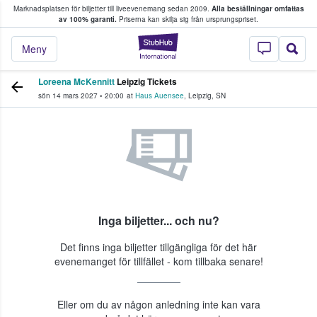
Marknadsplatsen för biljetter till liveevenemang sedan 2009.
Alla beställningar omfattas
ns köper och säljer biljetter.
av 100% garanti.
Priserna kan skilja sig från ursprungspriset.
StubHub – där fans
Meny
Loreena McKennitt
Leipzig Tickets
sön 14 mars 2027
•
20:00
at
Haus Auensee
,
Leipzig
,
SN
Inga biljetter... och nu?
Det finns inga biljetter tillgängliga för det här
evenemanget för tillfället - kom tillbaka senare!
Eller om du av någon anledning inte kan vara