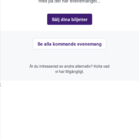
med på det här evenemanget...
Sälj dina biljetter
Se alla kommande evenemang
Är du intresserad av andra alternativ? Kolla vad
vi har tillgängligt.
;