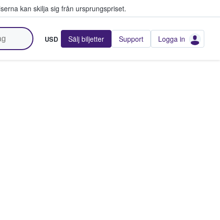
serna kan skilja sig från ursprungspriset.
Sälj biljetter
Support
Logga in
USD