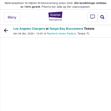
Marknadsplatsen för biljetter till liveevenemang sedan 2009.
Alla beställningar omfattas
ns köper och säljer biljetter.
av 100% garanti.
Priserna kan skilja sig från ursprungspriset.
StubHub – där fans
Meny
Los Angeles Chargers
at
Tampa Bay Buccaneers
Tickets
sön 06 dec. 2026
•
13:00
at
Raymond James Stadium
,
Tampa
,
FL