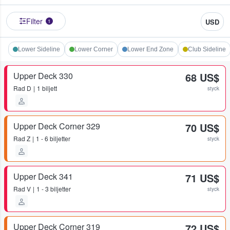
Filter
USD
1
Lower Sideline
Lower Corner
Lower End Zone
Club Sideline
Upper Deck 330
68 US$
Rad
D
1 biljett
styck
Upper Deck Corner 329
70 US$
Rad
Z
1 - 6 biljetter
styck
Upper Deck 341
71 US$
Rad
V
1 - 3 biljetter
styck
Upper Deck Corner 319
72 US$