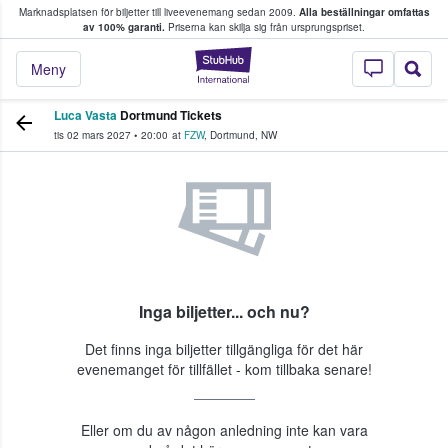
Marknadsplatsen för biljetter till liveevenemang sedan 2009.
Alla beställningar omfattas
ns köper och säljer biljetter.
av 100% garanti.
Priserna kan skilja sig från ursprungspriset.
StubHub – där fans
Meny
Luca Vasta
Dortmund Tickets
tis 02 mars 2027
•
20:00
at
FZW
,
Dortmund
,
NW
Inga biljetter... och nu?
Det finns inga biljetter tillgängliga för det här
evenemanget för tillfället - kom tillbaka senare!
Eller om du av någon anledning inte kan vara