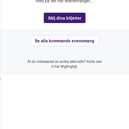
med på det här evenemanget...
Sälj dina biljetter
Se alla kommande evenemang
Är du intresserad av andra alternativ? Kolla vad
vi har tillgängligt.
;