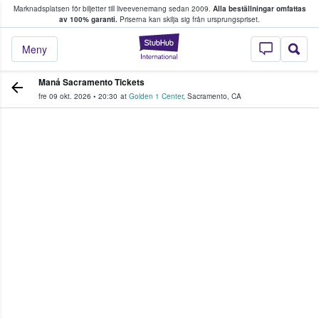
Marknadsplatsen för biljetter till liveevenemang sedan 2009.
Alla beställningar omfattas
ns köper och säljer biljetter.
av 100% garanti.
Priserna kan skilja sig från ursprungspriset.
StubHub – där fans
Meny
Maná Sacramento Tickets
fre 09 okt. 2026
•
20:30
at
Golden 1 Center
,
Sacramento
,
CA