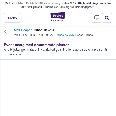
Marknadsplatsen för biljetter till liveevenemang sedan 2009.
Alla beställningar omfattas
ns köper och säljer biljetter.
av 100% garanti.
Priserna kan skilja sig från ursprungspriset.
StubHub – där fans
Meny
Max Cooper
Lisbon Tickets
tors 05 nov. 2026
•
21:00
at
LAV - Lisboa ao Vivo
,
Lisboa
,
Lisboa
Evenemang med onumrerade platser
Alla biljetter ger inträde till valfria lediga sitt- eller ståplatser. Alla platser är
onumrerade.