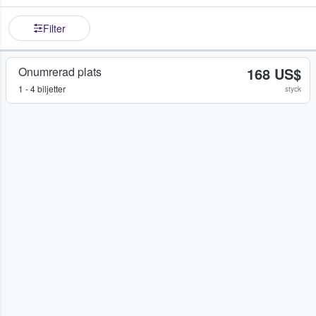
Filter
Onumrerad plats
168 US$
1 - 4 biljetter
styck