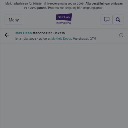
Marknadsplatsen för biljetter till liveevenemang sedan 2009.
Alla beställningar omfattas
ns köper och säljer biljetter.
av 100% garanti.
Priserna kan skilja sig från ursprungspriset.
StubHub – där fans
Meny
Max Dean
Manchester Tickets
lör 31 okt. 2026
•
20:00
at
Mayfield Depot
,
Manchester
,
GTM