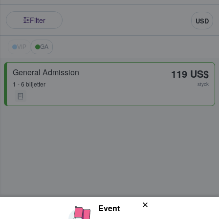
Filter
USD
VIP
GA
General Admission
119 US$
1 - 6 biljetter
styck
Event