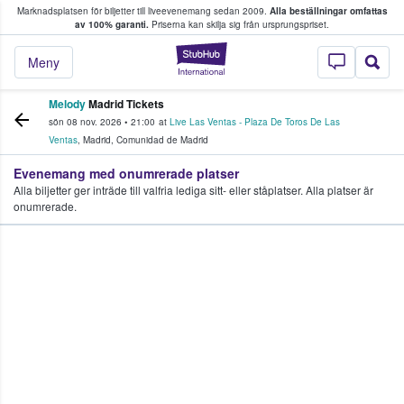
Marknadsplatsen för biljetter till liveevenemang sedan 2009.
Alla beställningar omfattas
ns köper och säljer biljetter.
av 100% garanti.
Priserna kan skilja sig från ursprungspriset.
StubHub – där fans
Meny
Melody
Madrid Tickets
sön 08 nov. 2026
•
21:00
at
Live Las Ventas - Plaza De Toros De Las
Ventas
,
Madrid
,
Comunidad de Madrid
Evenemang med onumrerade platser
Alla biljetter ger inträde till valfria lediga sitt- eller ståplatser. Alla platser är
onumrerade.