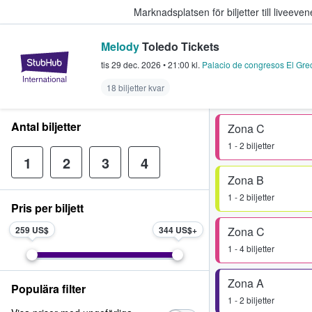
Marknadsplatsen för biljetter till livee
Melody
Toledo Tickets
StubHub – där fans köper och sälje
tis 29 dec. 2026
•
21:00
kl.
Palacio de congresos El Gre
18 biljetter kvar
Antal biljetter
Zona C
1 - 2 biljetter
1
2
3
4
Zona B
1 - 2 biljetter
Pris per biljett
259 US$
344 US$
Zona C
1 - 4 biljetter
Zona A
Populära filter
1 - 2 biljetter