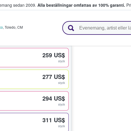
venemang sedan 2009.
Alla beställningar omfattas av 100% garanti.
Pri
r biljetter.
co
,
Toledo
,
CM
259 US$
styck
277 US$
styck
294 US$
styck
311 US$
styck