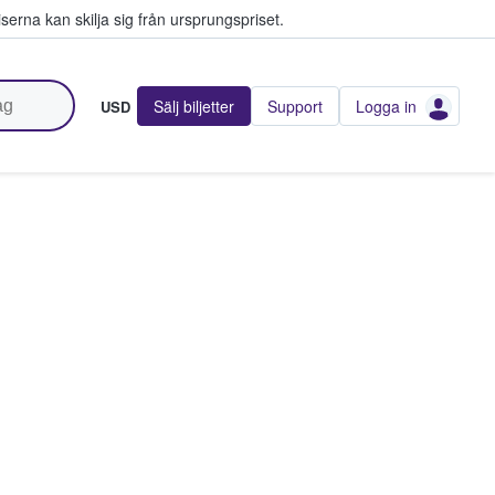
serna kan skilja sig från ursprungspriset.
Sälj biljetter
Support
Logga in
USD