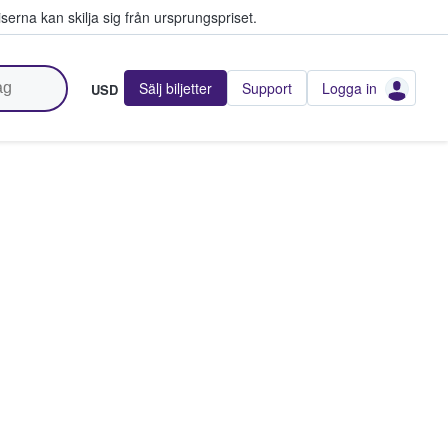
serna kan skilja sig från ursprungspriset.
Sälj biljetter
Support
Logga in
USD