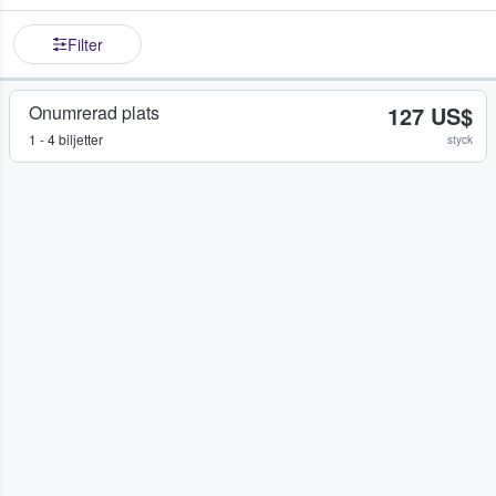
Filter
Onumrerad plats
127 US$
1 - 4 biljetter
styck