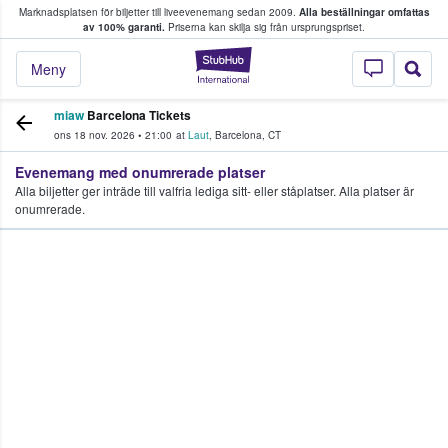
Marknadsplatsen för biljetter till liveevenemang sedan 2009.
Alla beställningar omfattas
ns köper och säljer biljetter.
av 100% garanti.
Priserna kan skilja sig från ursprungspriset.
StubHub – där fans
Meny
miaw
Barcelona Tickets
ons 18 nov. 2026
•
21:00
at
Laut
,
Barcelona
,
CT
Evenemang med onumrerade platser
Alla biljetter ger inträde till valfria lediga sitt- eller ståplatser. Alla platser är
onumrerade.