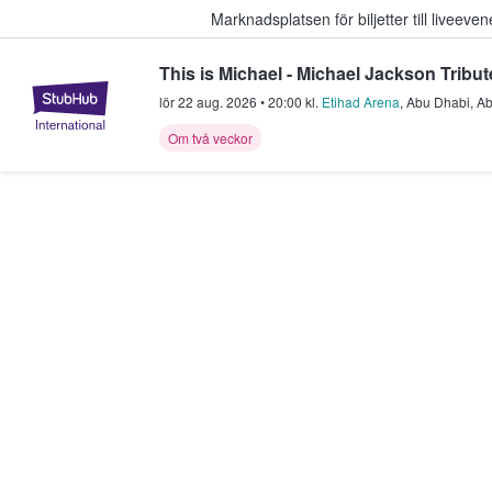
Marknadsplatsen för biljetter till livee
This is Michael - Michael Jackson Tribu
StubHub – där fans köper och sälje
lör 22 aug. 2026
•
20:00
kl.
Etihad Arena
,
Abu Dhabi
,
Ab
Om två veckor