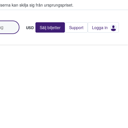
serna kan skilja sig från ursprungspriset.
Sälj biljetter
Support
Logga in
USD