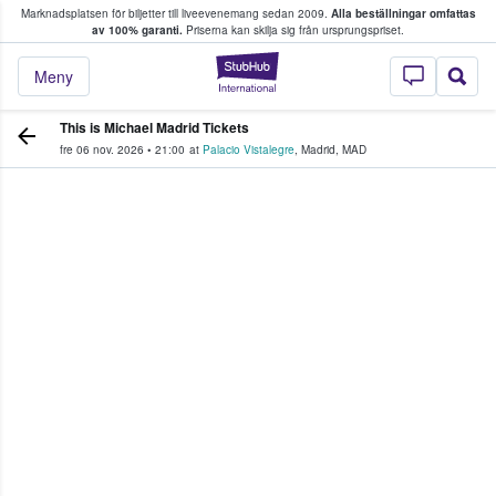
Marknadsplatsen för biljetter till liveevenemang sedan 2009.
Alla beställningar omfattas
ns köper och säljer biljetter.
av 100% garanti.
Priserna kan skilja sig från ursprungspriset.
StubHub – där fans
Meny
This is Michael Madrid Tickets
fre 06 nov. 2026
•
21:00
at
Palacio Vistalegre
,
Madrid
,
MAD