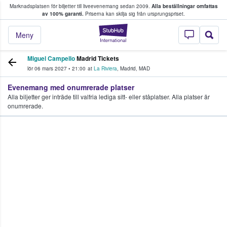
Marknadsplatsen för biljetter till liveevenemang sedan 2009.
Alla beställningar omfattas
ns köper och säljer biljetter.
av 100% garanti.
Priserna kan skilja sig från ursprungspriset.
StubHub – där fans
Meny
Miguel Campello
Madrid Tickets
lör 06 mars 2027
•
21:00
at
La Riviera
,
Madrid
,
MAD
Evenemang med onumrerade platser
Alla biljetter ger inträde till valfria lediga sitt- eller ståplatser. Alla platser är
onumrerade.