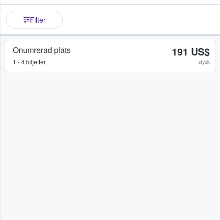
Filter
Onumrerad plats
191 US$
1 - 4 biljetter
styck