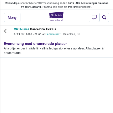
Marknadsplatsen för biljetter till liveevenemang sedan 2009.
Alla beställningar omfattas
ns köper och säljer biljetter.
av 100% garanti.
Priserna kan skilja sig från ursprungspriset.
StubHub – där fans
Meny
Miki Núñez
Barcelona Tickets
lör 24 okt. 2026
•
20:00
at
Razzmatazz 1
,
Barcelona
,
CT
Evenemang med onumrerade platser
Alla biljetter ger inträde till valfria lediga sitt- eller ståplatser. Alla platser är
onumrerade.