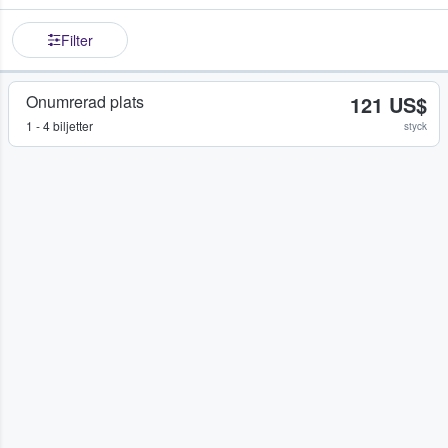
Filter
Onumrerad plats
121 US$
1 - 4 biljetter
styck