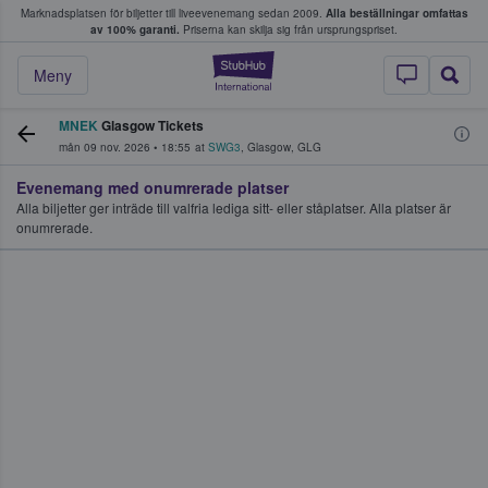
Marknadsplatsen för biljetter till liveevenemang sedan 2009.
Alla beställningar omfattas
ns köper och säljer biljetter.
av 100% garanti.
Priserna kan skilja sig från ursprungspriset.
StubHub – där fans
Meny
MNEK
Glasgow Tickets
mån 09 nov. 2026
•
18:55
at
SWG3
,
Glasgow
,
GLG
Evenemang med onumrerade platser
Alla biljetter ger inträde till valfria lediga sitt- eller ståplatser. Alla platser är
onumrerade.