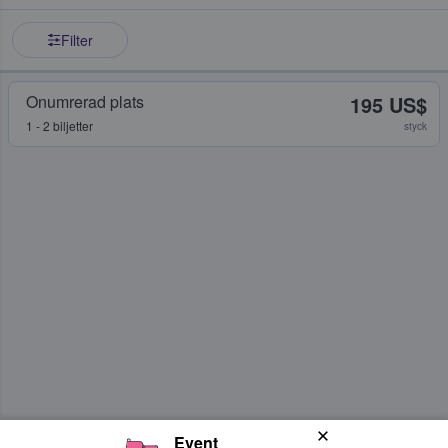
Filter
Onumrerad plats
195 US$
1 - 2 biljetter
styck
Event