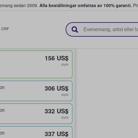
venemang sedan 2009.
Alla beställningar omfattas av 100% garanti.
Pri
r biljetter.
,
CRF
156 US$
styck
on
306 US$
styck
on
332 US$
styck
on
337 US$