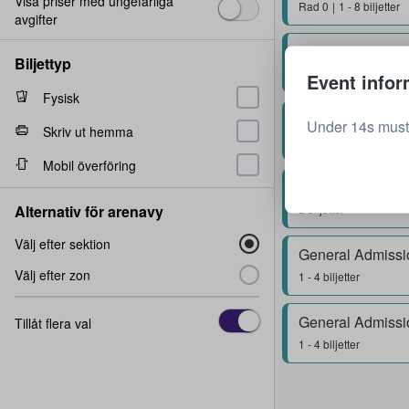
Visa priser med ungefärliga
Rad
0
1 - 8 biljetter
avgifter
General Admissi
Biljettyp
1 biljett
Event infor
Fysisk
General Admissi
Under 14s must
Skriv ut hemma
2 biljetter
Mobil överföring
General Admissi
Alternativ för arenavy
2 biljetter
Välj efter sektion
General Admissi
Välj efter zon
1 - 4 biljetter
General Admissi
Tillåt flera val
1 - 4 biljetter