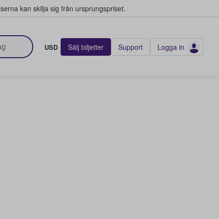
serna kan skilja sig från ursprungspriset.
Sälj biljetter
Support
Logga in
USD