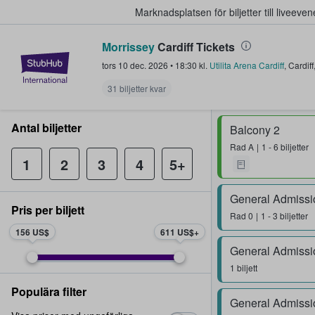
Marknadsplatsen för biljetter till livee
Morrissey
Cardiff Tickets
StubHub – där fans köper och sälje
tors 10 dec. 2026
•
18:30
kl.
Utilita Arena Cardiff
,
Cardiff
31 biljetter kvar
Antal biljetter
Balcony 2
Rad
A
1 - 6 biljetter
1
2
3
4
5+
General Admissi
Pris per biljett
Rad
0
1 - 3 biljetter
156 US$
611 US$
General Admissi
1 biljett
Populära filter
General Admissi