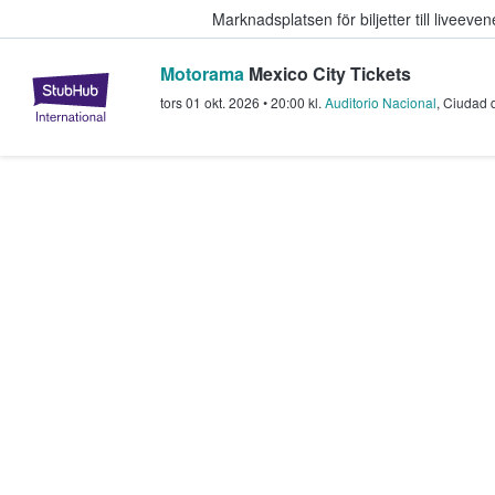
Marknadsplatsen för biljetter till livee
Motorama
Mexico City Tickets
StubHub – där fans köper och sälje
tors 01 okt. 2026
•
20:00
kl.
Auditorio Nacional
,
Ciudad 