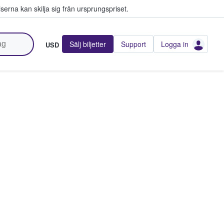
serna kan skilja sig från ursprungspriset.
Sälj biljetter
Support
Logga in
USD