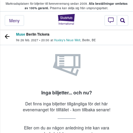
Marknadsplatsen för biljetter till liveevenemang sedan 2009.
Alla beställningar omfattas
ns köper och säljer biljetter.
av 100% garanti.
Priserna kan skilja sig från ursprungspriset.
StubHub – där fans
Meny
Muse
Berlin Tickets
fre 26 feb. 2027
•
20:00
at
Huxley's Neue Welt
,
Berlin
,
BE
Inga biljetter... och nu?
Det finns inga biljetter tillgängliga för det här
evenemanget för tillfället - kom tillbaka senare!
Eller om du av någon anledning inte kan vara