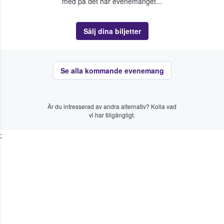
med på det här evenemanget...
Sälj dina biljetter
Se alla kommande evenemang
Är du intresserad av andra alternativ? Kolla vad
vi har tillgängligt.
;