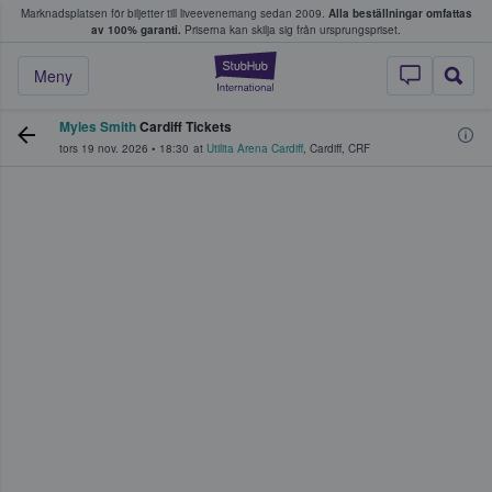
Marknadsplatsen för biljetter till liveevenemang sedan 2009.
Alla beställningar omfattas
ns köper och säljer biljetter.
av 100% garanti.
Priserna kan skilja sig från ursprungspriset.
StubHub – där fans
Meny
Myles Smith
Cardiff Tickets
tors 19 nov. 2026
•
18:30
at
Utilita Arena Cardiff
,
Cardiff
,
CRF