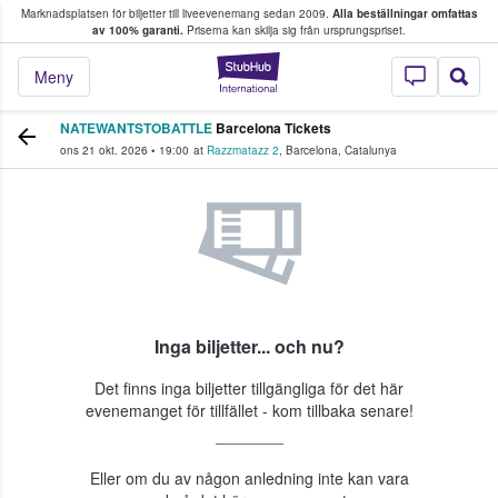
Marknadsplatsen för biljetter till liveevenemang sedan 2009.
Alla beställningar omfattas
ns köper och säljer biljetter.
av 100% garanti.
Priserna kan skilja sig från ursprungspriset.
StubHub – där fans
Meny
NATEWANTSTOBATTLE
Barcelona Tickets
ons 21 okt. 2026
•
19:00
at
Razzmatazz 2
,
Barcelona
,
Catalunya
Inga biljetter... och nu?
Det finns inga biljetter tillgängliga för det här
evenemanget för tillfället - kom tillbaka senare!
Eller om du av någon anledning inte kan vara