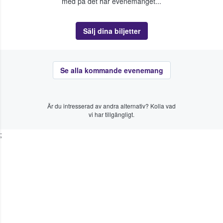
med på det här evenemanget...
Sälj dina biljetter
Se alla kommande evenemang
Är du intresserad av andra alternativ? Kolla vad
vi har tillgängligt.
;