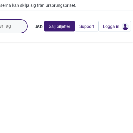
serna kan skilja sig från ursprungspriset.
Sälj biljetter
Support
Logga in
USD