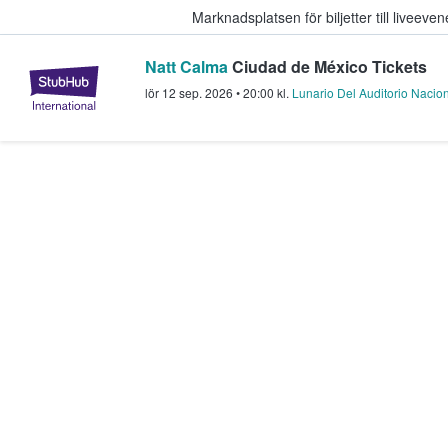
Marknadsplatsen för biljetter till livee
Natt Calma
Ciudad de México Tickets
StubHub – där fans köper och sälje
lör 12 sep. 2026
•
20:00
kl.
Lunario Del Auditorio Nacio