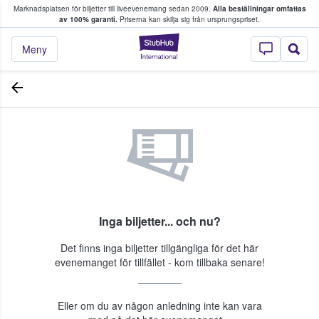
Marknadsplatsen för biljetter till liveevenemang sedan 2009.
Alla beställningar omfattas
ns köper och säljer biljetter.
av 100% garanti.
Priserna kan skilja sig från ursprungspriset.
StubHub – där fans
Meny
Inga biljetter... och nu?
Det finns inga biljetter tillgängliga för det här
evenemanget för tillfället - kom tillbaka senare!
Eller om du av någon anledning inte kan vara