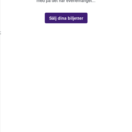
med på det här evenemanget...
Sälj dina biljetter
;