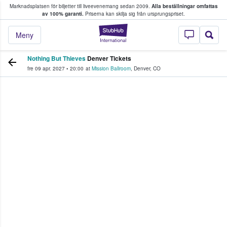
Marknadsplatsen för biljetter till liveevenemang sedan 2009.
Alla beställningar omfattas
ns köper och säljer biljetter.
av 100% garanti.
Priserna kan skilja sig från ursprungspriset.
StubHub – där fans
Meny
Nothing But Thieves
Denver Tickets
fre 09 apr. 2027
•
20:00
at
Mission Ballroom
,
Denver
,
CO