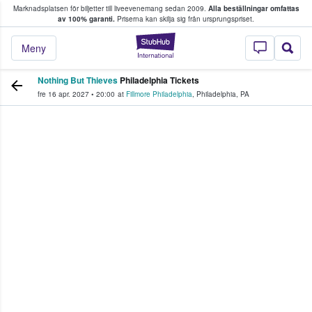
Marknadsplatsen för biljetter till liveevenemang sedan 2009.
Alla beställningar omfattas
ns köper och säljer biljetter.
av 100% garanti.
Priserna kan skilja sig från ursprungspriset.
StubHub – där fans
Meny
Nothing But Thieves
Philadelphia Tickets
fre 16 apr. 2027
•
20:00
at
Fillmore Philadelphia
,
Philadelphia
,
PA