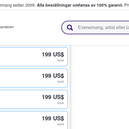
venemang sedan 2009.
Alla beställningar omfattas av 100% garanti.
Pri
r biljetter.
aanderen
199 US$
styck
199 US$
styck
199 US$
styck
199 US$
styck