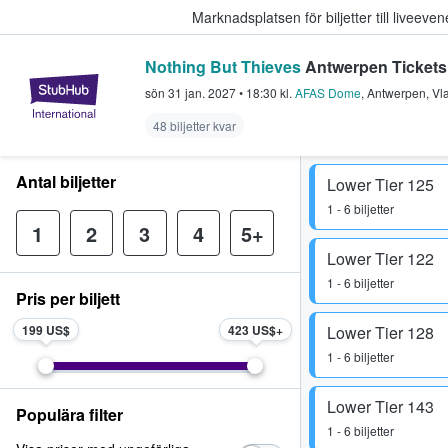
Marknadsplatsen för biljetter till livee
Nothing But Thieves
Antwerpen Tickets
StubHub – där fans köper och sälje
sön 31 jan. 2027
•
18:30
kl.
AFAS Dome
,
Antwerpen
,
Vl
48 biljetter kvar
Antal biljetter
Lower Tier 125
1 - 6 biljetter
1
2
3
4
5+
Lower Tier 122
1 - 6 biljetter
Pris per biljett
199 US$
423 US$
Lower Tier 128
1 - 6 biljetter
Lower Tier 143
Populära filter
1 - 6 biljetter