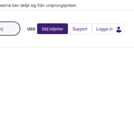
serna kan skilja sig från ursprungspriset.
Sälj biljetter
Support
Logga in
USD