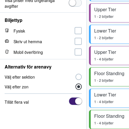
Visa priser med ungefärliga
avgifter
Upper Tier
1 - 2 biljetter
Biljettyp
Lower Tier
Fysisk
1 - 2 biljetter
Skriv ut hemma
Upper Tier
Mobil överföring
1 - 4 biljetter
Alternativ för arenavy
Floor Standing
Välj efter sektion
1 - 2 biljetter
Välj efter zon
Lower Tier
Tillåt flera val
1 - 4 biljetter
Floor Standing
1 - 4 biljetter