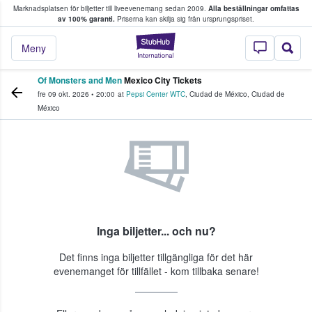
Marknadsplatsen för biljetter till liveevenemang sedan 2009.
Alla beställningar omfattas
ns köper och säljer biljetter.
av 100% garanti.
Priserna kan skilja sig från ursprungspriset.
StubHub – där fans
Meny
Of Monsters and Men
Mexico City Tickets
fre 09 okt. 2026
•
20:00
at
Pepsi Center WTC
,
Ciudad de México
,
Ciudad de
México
Inga biljetter... och nu?
Det finns inga biljetter tillgängliga för det här
evenemanget för tillfället - kom tillbaka senare!