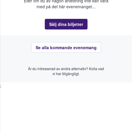
Eller om du av någon anledning inte kan vara
med på det här evenemanget...
Sälj dina biljetter
Se alla kommande evenemang
Är du intresserad av andra alternativ? Kolla vad
vi har tillgängligt.
;