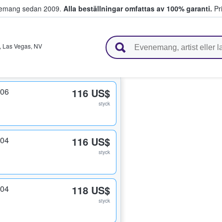
venemang sedan 2009.
Alla beställningar omfattas av 100% garanti.
Pri
r biljetter.
,
Las Vegas
,
NV
206
116 US$
styck
204
116 US$
styck
204
118 US$
styck