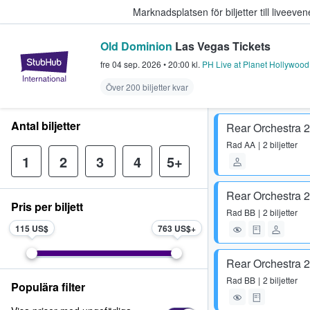
Marknadsplatsen för biljetter till livee
Old Dominion
Las Vegas Tickets
StubHub – där fans köper och sälje
fre 04 sep. 2026
•
20:00
kl.
PH Live at Planet Hollywood
Över 200 biljetter kvar
Antal biljetter
Rear Orchestra 
Rad
AA
2 biljetter
1
2
3
4
5+
Rear Orchestra 
Pris per biljett
Rad
BB
2 biljetter
115 US$
763 US$
Rear Orchestra 
Rad
BB
2 biljetter
Populära filter