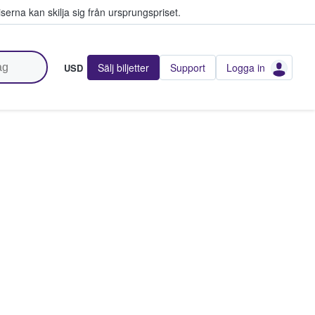
serna kan skilja sig från ursprungspriset.
Sälj biljetter
Support
Logga in
USD