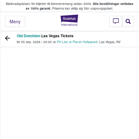
Marknadsplatsen för biljetter till liveevenemang sedan 2009.
Alla beställningar omfattas
ns köper och säljer biljetter.
av 100% garanti.
Priserna kan skilja sig från ursprungspriset.
StubHub – där fans
Meny
Old Dominion
Las Vegas Tickets
lör 05 sep. 2026
•
20:00
at
PH Live at Planet Hollywood
,
Las Vegas
,
NV