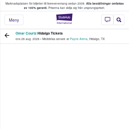
Marknadsplatsen för biljetter till liveevenemang sedan 2009.
Alla beställningar omfattas
ns köper och säljer biljetter.
av 100% garanti.
Priserna kan skilja sig från ursprungspriset.
StubHub – där fans
Meny
Omar Courtz
Hidalgo Tickets
ons 26 aug. 2026
•
Meddelas senare
at
Payne Arena
,
Hidalgo
,
TX