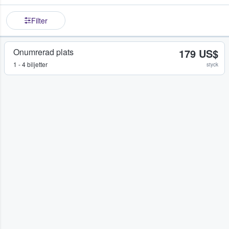
Filter
Onumrerad plats
179 US$
1 - 4 biljetter
styck