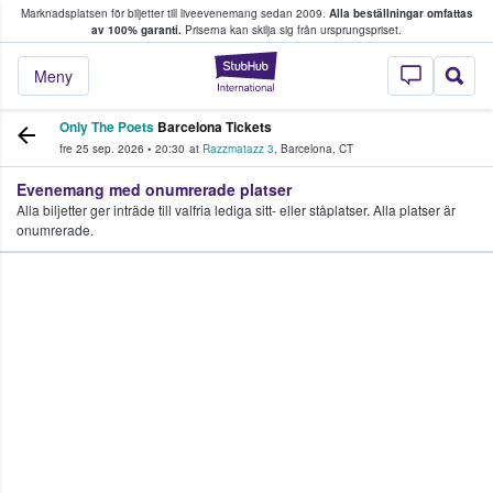
Marknadsplatsen för biljetter till liveevenemang sedan 2009.
Alla beställningar omfattas
ns köper och säljer biljetter.
av 100% garanti.
Priserna kan skilja sig från ursprungspriset.
StubHub – där fans
Meny
Only The Poets
Barcelona Tickets
fre 25 sep. 2026
•
20:30
at
Razzmatazz 3
,
Barcelona
,
CT
Evenemang med onumrerade platser
Alla biljetter ger inträde till valfria lediga sitt- eller ståplatser. Alla platser är
onumrerade.