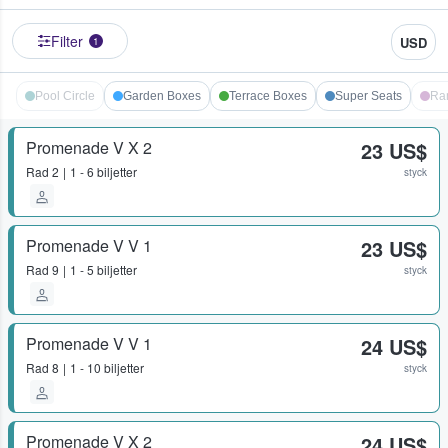
Filter
USD
1
Pool Circle
Garden Boxes
Terrace Boxes
Super Seats
Ra
Promenade V X 2
23 US$
Rad
2
1 - 6 biljetter
styck
Promenade V V 1
23 US$
Rad
9
1 - 5 biljetter
styck
Promenade V V 1
24 US$
Rad
8
1 - 10 biljetter
styck
Promenade V X 2
24 US$