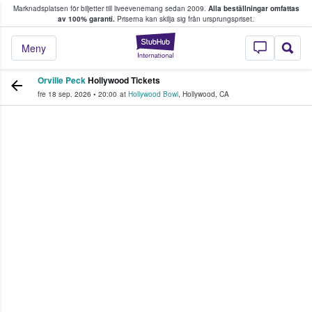
Marknadsplatsen för biljetter till liveevenemang sedan 2009.
Alla beställningar omfattas
ns köper och säljer biljetter.
av 100% garanti.
Priserna kan skilja sig från ursprungspriset.
StubHub – där fans
Meny
Orville Peck
Hollywood Tickets
fre 18 sep. 2026
•
20:00
at
Hollywood Bowl
,
Hollywood
,
CA