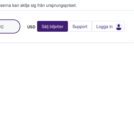
serna kan skilja sig från ursprungspriset.
Sälj biljetter
Support
Logga in
USD