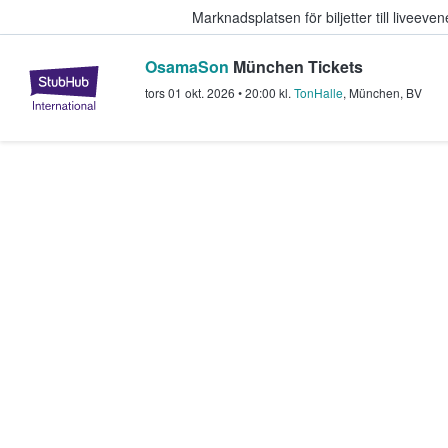
Marknadsplatsen för biljetter till livee
OsamaSon
München Tickets
StubHub – där fans köper och sälje
tors 01 okt. 2026
•
20:00
kl.
TonHalle
,
München
,
BV