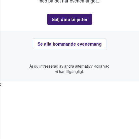
med på det här evenemanget...
Sälj dina biljetter
Se alla kommande evenemang
Är du intresserad av andra alternativ? Kolla vad
vi har tillgängligt.
;