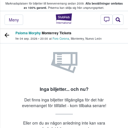
Marknadsplatsen för biljetter till liveevenemang sedan 2009.
Alla beställningar omfattas
ns köper och säljer biljetter.
av 100% garanti.
Priserna kan skilja sig från ursprungspriset.
StubHub – där fans
Meny
Paloma Morphy
Monterrey Tickets
fre 04 sep. 2026
•
20:00
at
Foro Corona
,
Monterrey
,
Nuevo León
Inga biljetter... och nu?
Det finns inga biljetter tillgängliga för det här
evenemanget för tillfället - kom tillbaka senare!
Eller om du av någon anledning inte kan vara