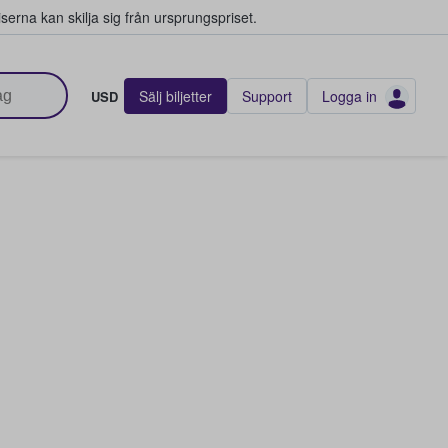
serna kan skilja sig från ursprungspriset.
Sälj biljetter
Support
Logga in
USD