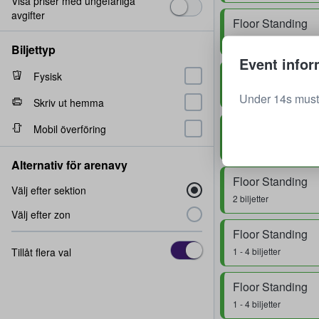
Visa priser med ungefärliga
avgifter
Floor Standing
1 biljett
Biljettyp
Event infor
Floor Standing
Fysisk
2 biljetter
Under 14s must
Skriv ut hemma
Floor Standing
Mobil överföring
1 - 2 biljetter
Alternativ för arenavy
Floor Standing
Välj efter sektion
2 biljetter
Välj efter zon
Floor Standing
Tillåt flera val
1 - 4 biljetter
Floor Standing
1 - 4 biljetter