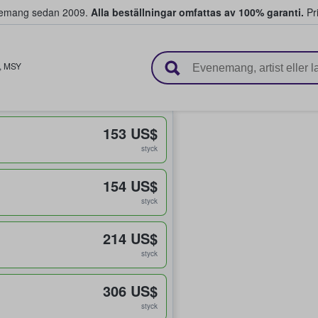
venemang sedan 2009.
Alla beställningar omfattas av 100% garanti.
Pri
r biljetter.
,
MSY
153 US$
styck
154 US$
styck
214 US$
styck
306 US$
styck