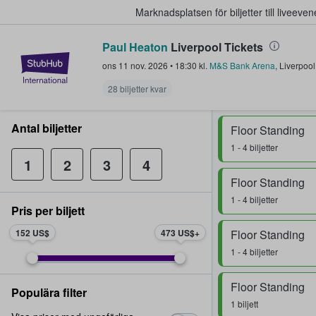
Marknadsplatsen för biljetter till livee
Paul Heaton
Liverpool Tickets
StubHub – där fans köper och sälje
ons 11 nov. 2026
•
18:30
kl.
M&S Bank Arena
,
Liverpool
28 biljetter kvar
Antal biljetter
Floor Standing
1 - 4 biljetter
1
2
3
4
Floor Standing
1 - 4 biljetter
Pris per biljett
152 US$
473 US$
Floor Standing
1 - 4 biljetter
Floor Standing
Populära filter
1 biljett