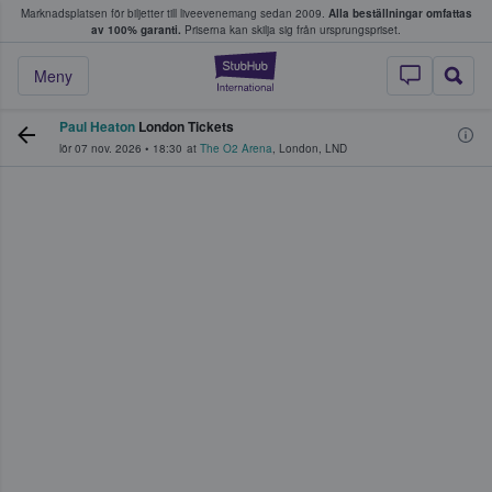
Marknadsplatsen för biljetter till liveevenemang sedan 2009.
Alla beställningar omfattas
ns köper och säljer biljetter.
av 100% garanti.
Priserna kan skilja sig från ursprungspriset.
StubHub – där fans
Meny
Paul Heaton
London Tickets
lör 07 nov. 2026
•
18:30
at
The O2 Arena
,
London
,
LND