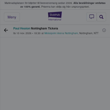
Marknadsplatsen för biljetter till liveevenemang sedan 2009.
Alla beställningar omfattas
ns köper och säljer biljetter.
av 100% garanti.
Priserna kan skilja sig från ursprungspriset.
StubHub – där fans
Meny
Paul Heaton
Nottingham Tickets
tis 10 nov. 2026
•
18:30
at
Motorpoint Arena Nottingham
,
Nottingham
,
NTT