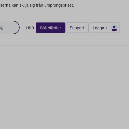
serna kan skilja sig från ursprungspriset.
Sälj biljetter
Support
Logga in
USD