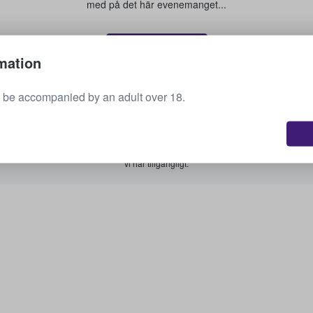
med på det här evenemanget...
Sälj dina biljetter
mation
 be accompanied by an adult over 18.
Se alla kommande evenemang
Är du intresserad av andra alternativ? Kolla vad
vi har tillgängligt.