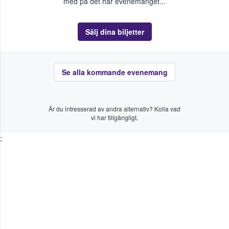
med på det här evenemanget...
Sälj dina biljetter
Se alla kommande evenemang
Är du intresserad av andra alternativ? Kolla vad
vi har tillgängligt.
;