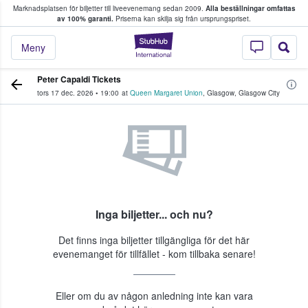
Marknadsplatsen för biljetter till liveevenemang sedan 2009.
Alla beställningar omfattas
ns köper och säljer biljetter.
av 100% garanti.
Priserna kan skilja sig från ursprungspriset.
StubHub – där fans
Meny
Peter Capaldi Tickets
tors 17 dec. 2026
•
19:00
at
Queen Margaret Union
,
Glasgow
,
Glasgow City
Inga biljetter... och nu?
Det finns inga biljetter tillgängliga för det här
evenemanget för tillfället - kom tillbaka senare!
Eller om du av någon anledning inte kan vara