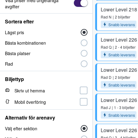
Visa priser med ungefärliga
avgifter
Lower Level 218
Rad
N
2 biljetter
Sortera efter
Snabb leverans
Lägst pris
Lower Level 226
Bästa kombinationen
Rad
Q
2 - 4 biljetter
Bästa platser
Snabb leverans
Rad
Lower Level 226
Rad
D
2 biljetter
Biljettyp
Snabb leverans
Skriv ut hemma
Lower Level 226
Mobil överföring
Rad
J
1 - 3 biljetter
Snabb leverans
Alternativ för arenavy
Välj efter sektion
Lower Level 226
Rad
Q
2 - 4 biljetter