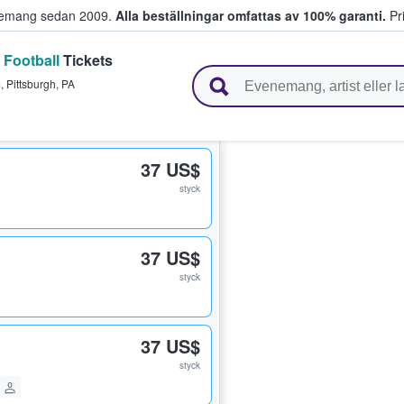
venemang sedan 2009.
Alla beställningar omfattas av 100% garanti.
Pri
 Football
Tickets
r biljetter.
m
,
Pittsburgh
,
PA
37 US$
styck
37 US$
styck
37 US$
styck