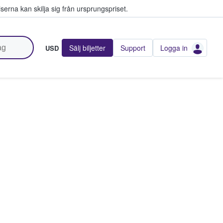
serna kan skilja sig från ursprungspriset.
Sälj biljetter
Support
Logga in
USD