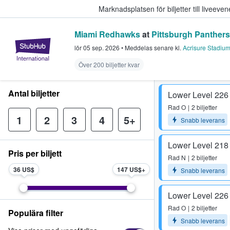
Marknadsplatsen för biljetter till livee
Miami Redhawks
at
Pittsburgh Panthers
StubHub – där fans köper och sälje
lör 05 sep. 2026
•
Meddelas senare
kl.
Acrisure Stadiu
Över 200 biljetter kvar
Antal biljetter
Lower Level 226
Rad
O
2 biljetter
1
2
3
4
5+
Snabb leverans
Lower Level 218
Pris per biljett
Rad
N
2 biljetter
36 US$
147 US$
Snabb leverans
Lower Level 226
Rad
O
2 biljetter
Populära filter
Snabb leverans