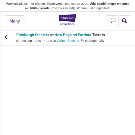
Marknadsplatsen för biljetter till liveevenemang sedan 2009.
Alla beställningar omfattas
ns köper och säljer biljetter.
av 100% garanti.
Priserna kan skilja sig från ursprungspriset.
StubHub – där fans
Meny
Pittsburgh Steelers
at
New England Patriots
Tickets
sön 20 sep. 2026
•
13:00
at
Gillette Stadium
,
Foxborough
,
MA