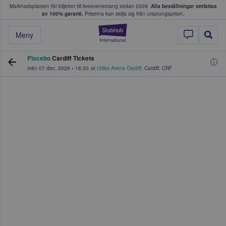
Marknadsplatsen för biljetter till liveevenemang sedan 2009.
Alla beställningar omfattas
ns köper och säljer biljetter.
av 100% garanti.
Priserna kan skilja sig från ursprungspriset.
StubHub – där fans
Meny
Placebo
Cardiff Tickets
mån 07 dec. 2026
•
18:30
at
Utilita Arena Cardiff
,
Cardiff
,
CRF