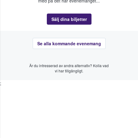
med på det här evenemanget...
Sälj dina biljetter
Se alla kommande evenemang
Är du intresserad av andra alternativ? Kolla vad
vi har tillgängligt.
;