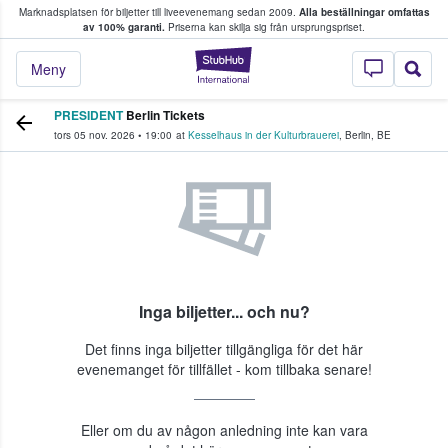
Marknadsplatsen för biljetter till liveevenemang sedan 2009.
Alla beställningar omfattas
ns köper och säljer biljetter.
av 100% garanti.
Priserna kan skilja sig från ursprungspriset.
StubHub – där fans
Meny
PRESIDENT
Berlin Tickets
tors 05 nov. 2026
•
19:00
at
Kesselhaus in der Kulturbrauerei
,
Berlin
,
BE
Inga biljetter... och nu?
Det finns inga biljetter tillgängliga för det här
evenemanget för tillfället - kom tillbaka senare!
Eller om du av någon anledning inte kan vara