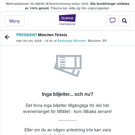
Marknadsplatsen för biljetter till liveevenemang sedan 2009.
Alla beställningar omfattas
ns köper och säljer biljetter.
av 100% garanti.
Priserna kan skilja sig från ursprungspriset.
StubHub – där fans
Meny
PRESIDENT
München Tickets
mån 09 nov. 2026
•
19:00
at
Backstage München
,
München
,
BV
Inga biljetter... och nu?
Det finns inga biljetter tillgängliga för det här
evenemanget för tillfället - kom tillbaka senare!
Eller om du av någon anledning inte kan vara