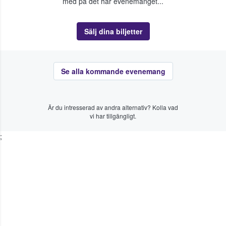
med på det här evenemanget...
Sälj dina biljetter
Se alla kommande evenemang
Är du intresserad av andra alternativ? Kolla vad
vi har tillgängligt.
;