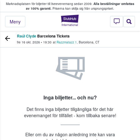
Marknadsplatsen för biljetter till liveevenemang sedan 2009.
Alla beställningar omfattas
ns köper och säljer biljetter.
av 100% garanti.
Priserna kan skilja sig från ursprungspriset.
StubHub – där fans
Meny
Raúl Clyde
Barcelona Tickets
fre 16 okt. 2026
•
19:30
at
Razzmatazz 1
,
Barcelona
,
CT
Inga biljetter... och nu?
Det finns inga biljetter tillgängliga för det här
evenemanget för tillfället - kom tillbaka senare!
Eller om du av någon anledning inte kan vara