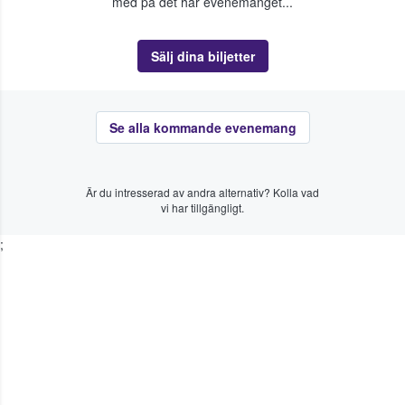
med på det här evenemanget...
Sälj dina biljetter
Se alla kommande evenemang
Är du intresserad av andra alternativ? Kolla vad
vi har tillgängligt.
;