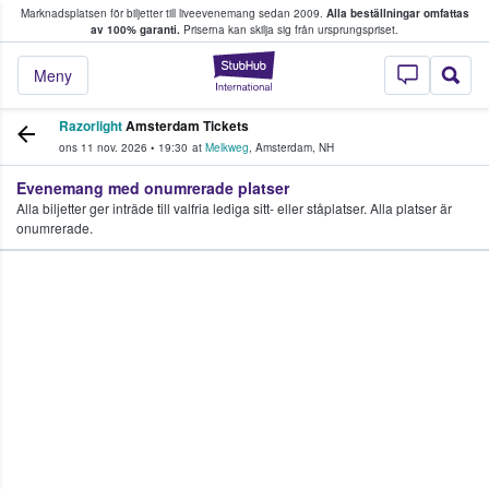
Marknadsplatsen för biljetter till liveevenemang sedan 2009.
Alla beställningar omfattas
ns köper och säljer biljetter.
av 100% garanti.
Priserna kan skilja sig från ursprungspriset.
StubHub – där fans
Meny
Razorlight
Amsterdam Tickets
ons 11 nov. 2026
•
19:30
at
Melkweg
,
Amsterdam
,
NH
Evenemang med onumrerade platser
Alla biljetter ger inträde till valfria lediga sitt- eller ståplatser. Alla platser är
onumrerade.