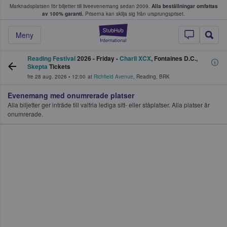
Marknadsplatsen för biljetter till liveevenemang sedan 2009.
Alla beställningar omfattas
ns köper och säljer biljetter.
av 100% garanti.
Priserna kan skilja sig från ursprungspriset.
StubHub – där fans
Meny
Reading Festival
2026 - Friday -
Charli XCX
, Fontaines D.C.,
Skepta
Tickets
fre 28 aug. 2026
•
12:00
at
Richfield Avenue
,
Reading
,
BRK
Evenemang med onumrerade platser
Alla biljetter ger inträde till valfria lediga sitt- eller ståplatser. Alla platser är
onumrerade.