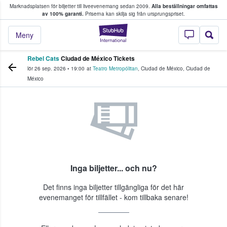
Marknadsplatsen för biljetter till liveevenemang sedan 2009.
Alla beställningar omfattas
ns köper och säljer biljetter.
av 100% garanti.
Priserna kan skilja sig från ursprungspriset.
StubHub – där fans
Meny
Rebel Cats
Ciudad de México Tickets
lör 26 sep. 2026
•
19:00
at
Teatro Metropólitan
,
Ciudad de México
,
Ciudad de
México
Inga biljetter... och nu?
Det finns inga biljetter tillgängliga för det här
evenemanget för tillfället - kom tillbaka senare!