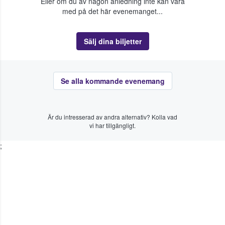
Eller om du av någon anledning inte kan vara
med på det här evenemanget...
Sälj dina biljetter
Se alla kommande evenemang
Är du intresserad av andra alternativ? Kolla vad
vi har tillgängligt.
;