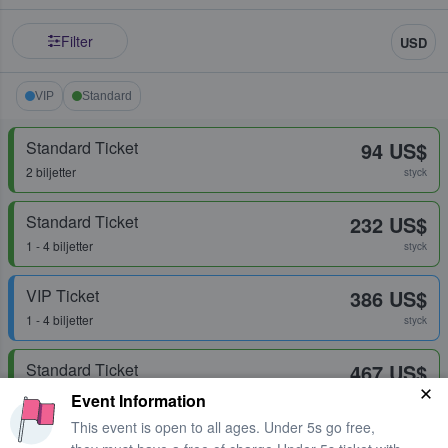
Filter
USD
VIP
Standard
Standard Ticket
94 US$
2 biljetter
styck
Standard Ticket
232 US$
1 - 4 biljetter
styck
VIP Ticket
386 US$
1 - 4 biljetter
styck
Standard Ticket
467 US$
2 biljetter
styck
Event Information
This event is open to all ages. Under 5s go free,
Standard Ticket
472 US$