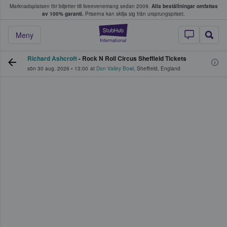
Marknadsplatsen för biljetter till liveevenemang sedan 2009.
Alla beställningar omfattas
ns köper och säljer biljetter.
av 100% garanti.
Priserna kan skilja sig från ursprungspriset.
StubHub – där fans
Meny
Richard Ashcroft
- Rock N Roll Circus Sheffield Tickets
sön 30 aug. 2026
•
13:00
at
Don Valley Bowl
,
Sheffield
,
England